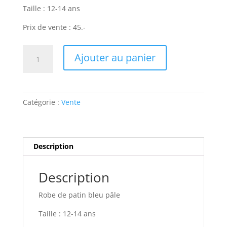
Taille : 12-14 ans
Prix de vente : 45.-
quantité
Ajouter au panier
de
Robe
de
patin
Catégorie :
Vente
bleu
pâle
Description
Description
Robe de patin bleu pâle
Taille : 12-14 ans