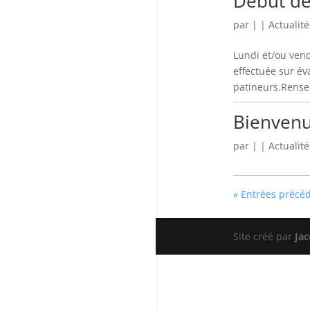
Début de
par
|
|
Actualité
Lundi et/ou ven
effectuée sur év
patineurs.Rensei
Bienvenu
par
|
|
Actualité
« Entrées précé
Site créé par
Jac