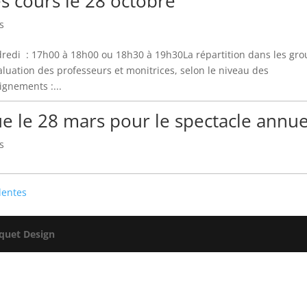
s cours le 28 octobre
s
dredi : 17h00 à 18h00 ou 18h30 à 19h30La répartition dans les gro
aluation des professeurs et monitrices, selon le niveau des
gnements :...
e le 28 mars pour le spectacle annuel
s
dentes
quet Design